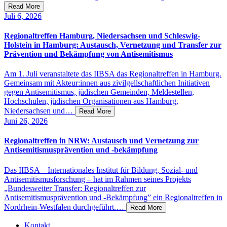
Read More
Juli 6,
2026
Regionaltreffen Hamburg, Niedersachsen und Schleswig-
Holstein in Hamburg: Austausch, Vernetzung und Transfer zur
Prävention und Bekämpfung von Antisemitismus
Am 1. Juli veranstaltete das IIBSA das Regionaltreffen in Hamburg.
Gemeinsam mit Akteur:innen aus zivilgellschaftlichen Initiativen
gegen Antisemitismus, jüdischen Gemeinden, Meldestellen,
Hochschulen, jüdischen Organisationen aus Hamburg,
Niedersachsen und…
Read More
Juni 26,
2026
Regionaltreffen in NRW: Austausch und Vernetzung zur
Antisemitismusprävention und -bekämpfung
Das IIBSA – Internationales Institut für Bildung, Sozial- und
Antisemitismusforschung – hat im Rahmen seines Projekts
„Bundesweiter Transfer: Regionaltreffen zur
Antisemitismusprävention und -Bekämpfung” ein Regionaltreffen in
Nordrhein-Westfalen durchgeführt.…
Read More
Kontakt