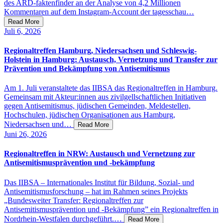
des ARD-faktenfinder an der Analyse von 4,2 Millionen
Kommentaren auf dem Instagram-Account der tagesschau…
Read More
Juli 6,
2026
Regionaltreffen Hamburg, Niedersachsen und Schleswig-
Holstein in Hamburg: Austausch, Vernetzung und Transfer zur
Prävention und Bekämpfung von Antisemitismus
Am 1. Juli veranstaltete das IIBSA das Regionaltreffen in Hamburg.
Gemeinsam mit Akteur:innen aus zivilgellschaftlichen Initiativen
gegen Antisemitismus, jüdischen Gemeinden, Meldestellen,
Hochschulen, jüdischen Organisationen aus Hamburg,
Niedersachsen und…
Read More
Juni 26,
2026
Regionaltreffen in NRW: Austausch und Vernetzung zur
Antisemitismusprävention und -bekämpfung
Das IIBSA – Internationales Institut für Bildung, Sozial- und
Antisemitismusforschung – hat im Rahmen seines Projekts
„Bundesweiter Transfer: Regionaltreffen zur
Antisemitismusprävention und -Bekämpfung” ein Regionaltreffen in
Nordrhein-Westfalen durchgeführt.…
Read More